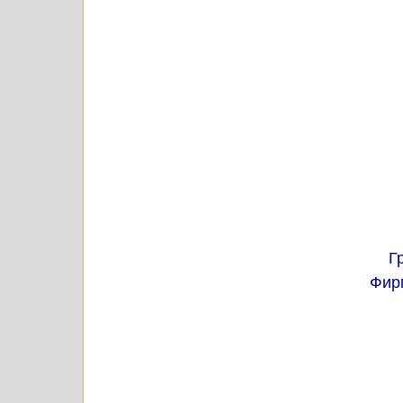
Г
Фир