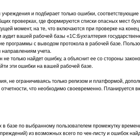
учреждения и подбирает только ошибки, соответствующие т
 общих проверках, где формируются списки опасных мест бух
ей момент, на те, что включаются при проверке на конец 
 аудит вашей рабочей базы «1С:Бухгалтерия государственн
ие программы с выводом протокола в рабочей базе. Пользов
 направлениям учета.
н не только найдет ошибку, а объяснит ее со стороны закон
айти эти ошибки на вашей рабочей базе.
я, не ограничиваясь только релизом и платформой, допол
й отчетности, что необходимо своевременно. Планируется вк
 в базе по выбранному пользователем промежутку времени.
преждений) из возможных всего по чек-листу и ошибок най